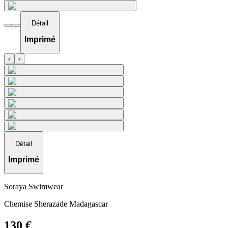
Détail
Imprimé
‹
›
Détail
Imprimé
Soraya Swimwear
Chemise Sherazade Madagascar
130
€