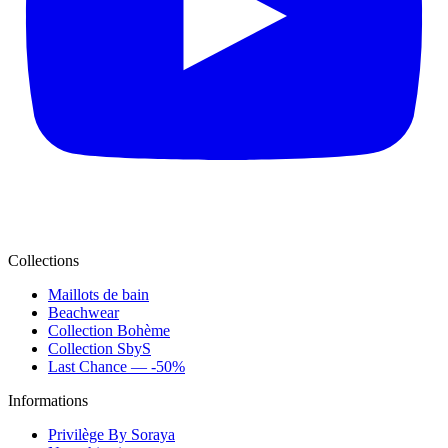
Collections
Maillots de bain
Beachwear
Collection Bohème
Collection SbyS
Last Chance — -50%
Informations
Privilège By Soraya