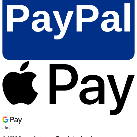
PayPal
alma