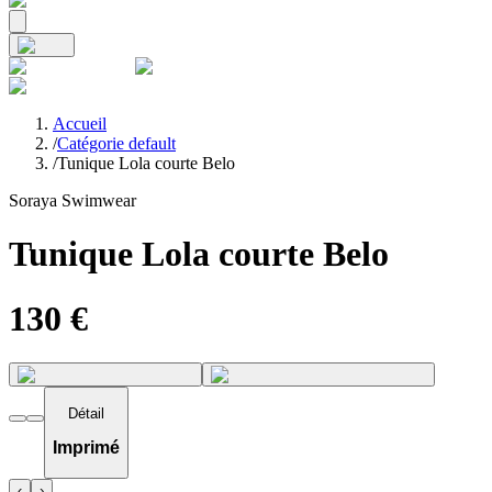
Accueil
/
Catégorie default
/
Tunique Lola courte Belo
Soraya Swimwear
Tunique Lola courte Belo
130
€
Détail
Imprimé
‹
›